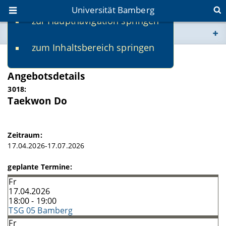
Universität Bamberg
zur Hauptnavigation springen
Sie befinden sich hier:
zum Inhaltsbereich springen
www.uni-bamberg.de
SS 2026
Angebotsdetails
univis.uni-bamberg.de
3018:
Taekwon Do
fis.uni-bamberg.de
Zeitraum:
17.04.2026-17.07.2026
geplante Termine:
Fr
17.04.2026
18:00 - 19:00
TSG 05 Bamberg
Fr