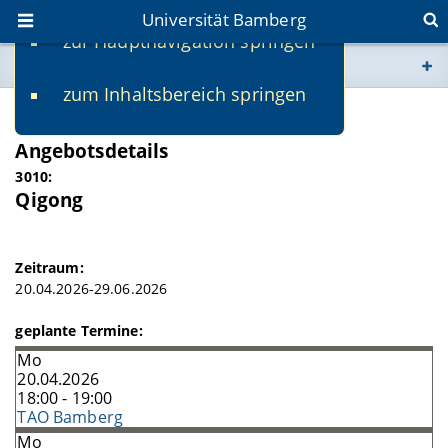
Universität Bamberg
zur Hauptnavigation springen
Sie befinden sich hier:
zum Inhaltsbereich springen
www.uni-bamberg.de
SS 2026
Angebotsdetails
univis.uni-bamberg.de
3010:
Qigong
fis.uni-bamberg.de
Zeitraum:
20.04.2026-29.06.2026
geplante Termine:
Mo
20.04.2026
18:00 - 19:00
TAO Bamberg
Mo