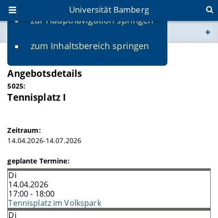
Universität Bamberg
zur Hauptnavigation springen
Sie befinden sich hier:
zum Inhaltsbereich springen
www.uni-bamberg.de
SS 2026
Angebotsdetails
univis.uni-bamberg.de
5025:
Tennisplatz I
fis.uni-bamberg.de
Zeitraum:
14.04.2026-14.07.2026
geplante Termine:
Di
14.04.2026
17:00 - 18:00
Tennisplatz im Volkspark
Di