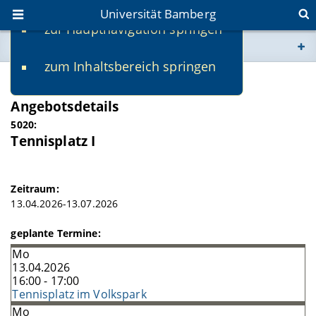
Universität Bamberg
zur Hauptnavigation springen
Sie befinden sich hier:
zum Inhaltsbereich springen
www.uni-bamberg.de
SS 2026
Angebotsdetails
univis.uni-bamberg.de
5020:
Tennisplatz I
fis.uni-bamberg.de
Zeitraum:
13.04.2026-13.07.2026
geplante Termine:
Mo
13.04.2026
16:00 - 17:00
Tennisplatz im Volkspark
Mo