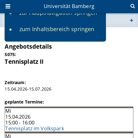
Universität Bamberg
zur Hauptnavigation springen
Sie befinden sich hier:
zum Inhaltsbereich springen
www.uni-bamberg.de
SS 2026
Angebotsdetails
univis.uni-bamberg.de
5075:
Tennisplatz II
fis.uni-bamberg.de
Zeitraum:
15.04.2026-15.07.2026
geplante Termine:
Mi
15.04.2026
15:00 - 16:00
Tennisplatz im Volkspark
Mi