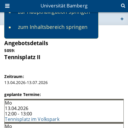
Universität Bamberg
zur Hauptnavigation springen
Sie befinden sich hier:
zum Inhaltsbereich springen
www.uni-bamberg.de
SS 2026
Angebotsdetails
univis.uni-bamberg.de
5059:
Tennisplatz II
fis.uni-bamberg.de
Zeitraum:
13.04.2026-13.07.2026
geplante Termine:
Mo
13.04.2026
12:00 - 13:00
Tennisplatz im Volkspark
Mo