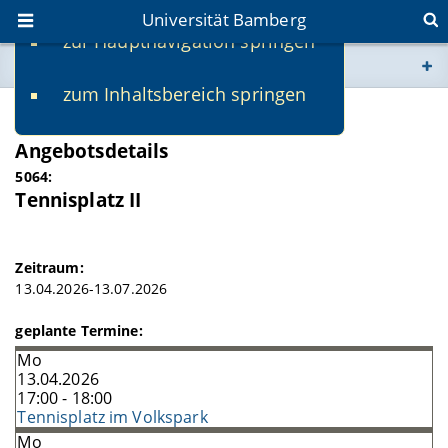
Universität Bamberg
zur Hauptnavigation springen
Sie befinden sich hier:
zum Inhaltsbereich springen
www.uni-bamberg.de
SS 2026
Angebotsdetails
univis.uni-bamberg.de
5064:
Tennisplatz II
fis.uni-bamberg.de
Zeitraum:
13.04.2026-13.07.2026
geplante Termine:
Mo
13.04.2026
17:00 - 18:00
Tennisplatz im Volkspark
Mo