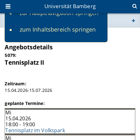
Universität Bamberg
zur Hauptnavigation springen
Sie befinden sich hier:
zum Inhaltsbereich springen
www.uni-bamberg.de
SS 2026
Angebotsdetails
univis.uni-bamberg.de
5079:
Tennisplatz II
fis.uni-bamberg.de
Zeitraum:
15.04.2026-15.07.2026
geplante Termine:
Mi
15.04.2026
18:00 - 19:00
Tennisplatz im Volkspark
Mi