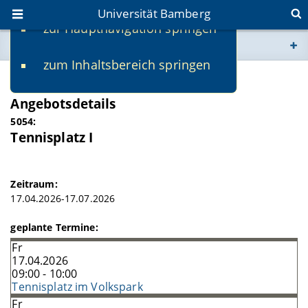
Universität Bamberg
zur Hauptnavigation springen
Sie befinden sich hier:
zum Inhaltsbereich springen
www.uni-bamberg.de
SS 2026
Angebotsdetails
univis.uni-bamberg.de
5054:
Tennisplatz I
fis.uni-bamberg.de
Zeitraum:
17.04.2026-17.07.2026
geplante Termine:
Fr
17.04.2026
09:00 - 10:00
Tennisplatz im Volkspark
Fr