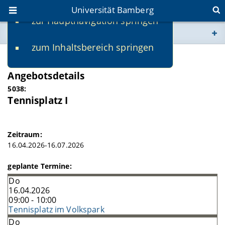
Universität Bamberg
zur Hauptnavigation springen
Sie befinden sich hier:
zum Inhaltsbereich springen
www.uni-bamberg.de
SS 2026
Angebotsdetails
univis.uni-bamberg.de
5038:
Tennisplatz I
fis.uni-bamberg.de
Zeitraum:
16.04.2026-16.07.2026
geplante Termine:
Do
16.04.2026
09:00 - 10:00
Tennisplatz im Volkspark
Do