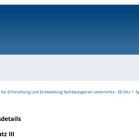
ni-bamberg.de
t für Erforschung und Entwicklung fachbezogenen Unterrichts - EE-feU
S
details
tz III