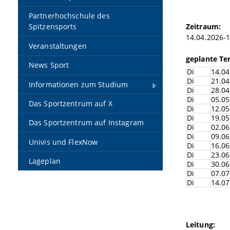
Partnerhochschule des
Zeitraum:
Spitzensports
14.04.2026-
Veranstaltungen
geplante Te
News Sport
Di
14.04
Di
21.04
Informationen zum Studium
Di
28.04
Di
05.05
Das Sportzentrum auf X
Di
12.05
Di
19.05
Das Sportzentrum auf Instagram
Di
02.06
Di
09.06
Univis und FlexNow
Di
16.06
Di
23.06
Lageplan
Di
30.06
Di
07.07
Di
14.07
Leitung: