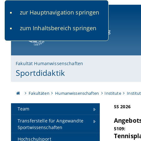
zur Hauptnavigation springen
www.uni-bamberg.de
univis.uni-bamberg.de
fis.u
zum Inhaltsbereich springen
Universität Bamberg
Fakultät Humanwissenschaften
Sportdidaktik
Fakultäten
Humanwissenschaften
Institute
Institu
SS 2026
Team
Angebots
Transferstelle für Angewandte
Sportwissenschaften
5109:
Tennispla
Hochschulsport