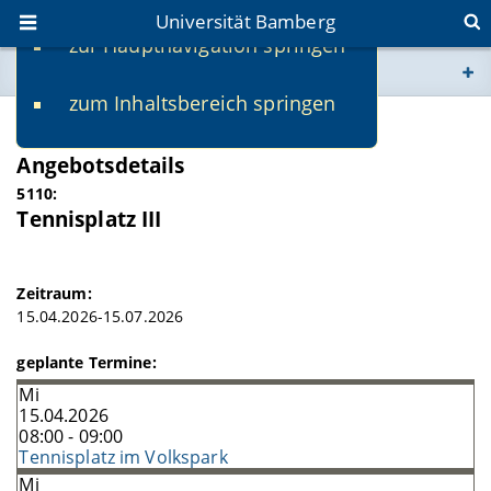
Universität Bamberg
zur Hauptnavigation springen
Sie befinden sich hier:
zum Inhaltsbereich springen
www.uni-bamberg.de
SS 2026
Angebotsdetails
univis.uni-bamberg.de
5110:
Tennisplatz III
fis.uni-bamberg.de
Zeitraum:
15.04.2026-15.07.2026
geplante Termine:
Mi
15.04.2026
08:00 - 09:00
Tennisplatz im Volkspark
Mi