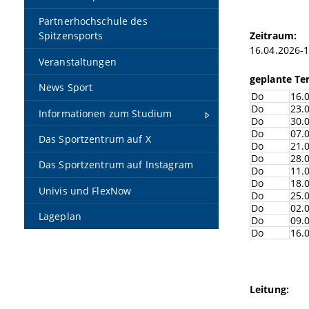
Partnerhochschule des
Zeitraum:
Spitzensports
16.04.2026-
Veranstaltungen
geplante Te
News Sport
Do
16.
Do
23.
Informationen zum Studium
Do
30.
Do
07.
Das Sportzentrum auf X
Do
21.
Do
28.
Das Sportzentrum auf Instagram
Do
11.
Do
18.
Univis und FlexNow
Do
25.
Do
02.
Lageplan
Do
09.
Do
16.
Leitung: