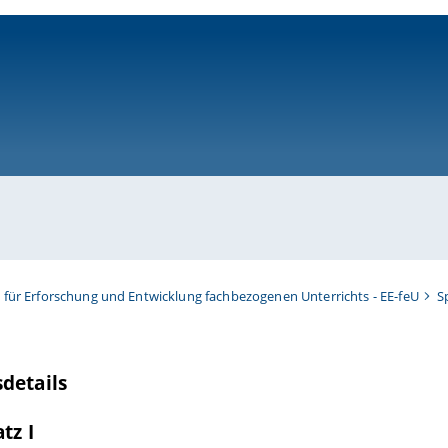
ni-bamberg.de
t für Erforschung und Entwicklung fachbezogenen Unterrichts - EE-feU
S
details
tz I