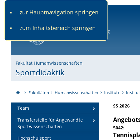
zur Hauptnavigation springen
www.uni-bamberg.de
univis.uni-bamberg.de
fis.u
zum Inhaltsbereich springen
Universität Bamberg
Fakultät Humanwissenschaften
Sportdidaktik
Fakultäten
Humanwissenschaften
Institute
Institu
SS 2026
Team
Angebots
Transferstelle für Angewandte
Sportwissenschaften
5042:
Tennispla
Hochschulsport