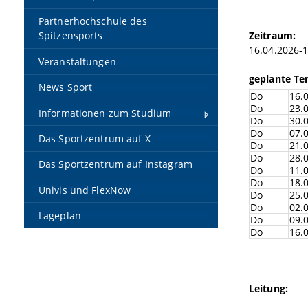
Partnerhochschule des
Zeitraum:
Spitzensports
16.04.2026-
Veranstaltungen
geplante Te
News Sport
Do
16.
Do
23.
Informationen zum Studium
Do
30.
Do
07.
Das Sportzentrum auf X
Do
21.
Do
28.
Das Sportzentrum auf Instagram
Do
11.
Do
18.
Univis und FlexNow
Do
25.
Do
02.
Lageplan
Do
09.
Do
16.
Leitung: