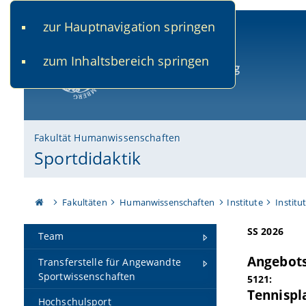
zur Hauptnavigation springen
www.uni-bamberg.de
univis.uni-bamberg.de
fis.u
zum Inhaltsbereich springen
Universität Bamberg
Fakultät Humanwissenschaften
Sportdidaktik
Fakultäten
Humanwissenschaften
Institute
Institu
SS 2026
Team
Angebots
Transferstelle für Angewandte
Sportwissenschaften
5121:
Tennispla
Hochschulsport