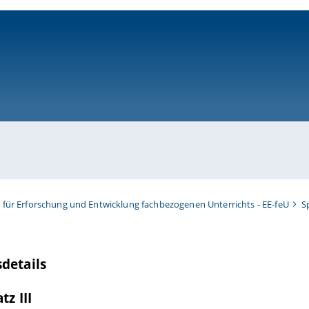
ni-bamberg.de
t für Erforschung und Entwicklung fachbezogenen Unterrichts - EE-feU
S
details
tz III