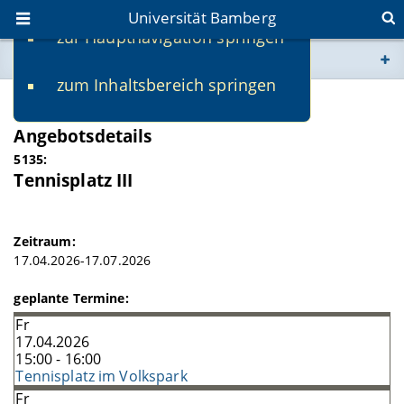
Universität Bamberg
zur Hauptnavigation springen
Sie befinden sich hier:
zum Inhaltsbereich springen
www.uni-bamberg.de
SS 2026
Angebotsdetails
univis.uni-bamberg.de
5135:
Tennisplatz III
fis.uni-bamberg.de
Zeitraum:
17.04.2026-17.07.2026
geplante Termine:
Fr
17.04.2026
15:00 - 16:00
Tennisplatz im Volkspark
Fr