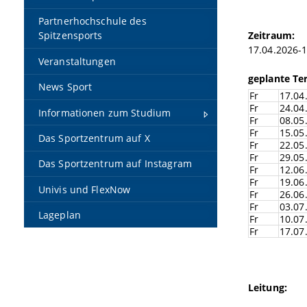
Partnerhochschule des
Zeitraum:
Spitzensports
17.04.2026-
Veranstaltungen
geplante Te
News Sport
Fr
17.04
Fr
24.04
Informationen zum Studium
Fr
08.05
Fr
15.05
Das Sportzentrum auf X
Fr
22.05
Fr
29.05
Das Sportzentrum auf Instagram
Fr
12.06
Fr
19.06
Univis und FlexNow
Fr
26.06
Fr
03.07
Lageplan
Fr
10.07
Fr
17.07
Leitung: