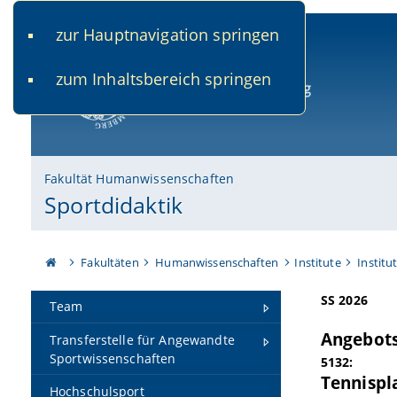
zur Hauptnavigation springen
www.uni-bamberg.de
univis.uni-bamberg.de
fis.u
zum Inhaltsbereich springen
Universität Bamberg
Fakultät Humanwissenschaften
Sportdidaktik
Fakultäten
Humanwissenschaften
Institute
Institu
SS 2026
Team
Angebots
Transferstelle für Angewandte
Sportwissenschaften
5132:
Tennispla
Hochschulsport