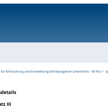
ni-bamberg.de
t für Erforschung und Entwicklung fachbezogenen Unterrichts - EE-feU
S
details
tz III