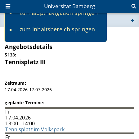
Universität Bamberg
zur Hauptnavigation springen
Sie befinden sich hier:
zum Inhaltsbereich springen
www.uni-bamberg.de
SS 2026
Angebotsdetails
univis.uni-bamberg.de
5133:
Tennisplatz III
fis.uni-bamberg.de
Zeitraum:
17.04.2026-17.07.2026
geplante Termine:
Fr
17.04.2026
13:00 - 14:00
Tennisplatz im Volkspark
Fr