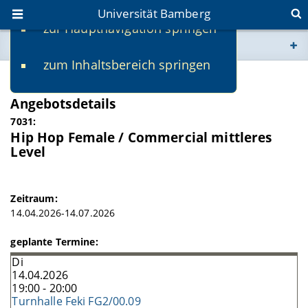
Universität Bamberg
zur Hauptnavigation springen
Sie befinden sich hier:
zum Inhaltsbereich springen
www.uni-bamberg.de
SS 2026
Angebotsdetails
univis.uni-bamberg.de
7031:
Hip Hop Female / Commercial mittleres
fis.uni-bamberg.de
Level
Zeitraum:
14.04.2026-14.07.2026
geplante Termine:
Di
14.04.2026
19:00 - 20:00
Turnhalle Feki FG2/00.09