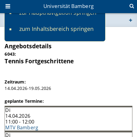
Universität Bamberg
zur Hauptnavigation springen
Sie befinden sich hier:
zum Inhaltsbereich springen
www.uni-bamberg.de
SS 2026
Angebotsdetails
univis.uni-bamberg.de
6043:
Tennis Fortgeschrittene
fis.uni-bamberg.de
Zeitraum:
14.04.2026-19.05.2026
geplante Termine:
Di
14.04.2026
11:00 - 12:00
MTV Bamberg
Di