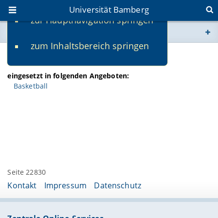
Universität Bamberg
zur Hauptnavigation springen
Sie befinden sich hier:
zum Inhaltsbereich springen
www.uni-bamberg.de
Max Etzel
univis.uni-bamberg.de
eingesetzt in folgenden Angeboten:
Basketball
fis.uni-bamberg.de
Seite 22830
Kontakt
Impressum
Datenschutz