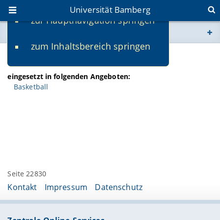
Universität Bamberg
zur Hauptnavigation springen
Sie befinden sich hier:
zum Inhaltsbereich springen
www.uni-bamberg.de
Max Etzel
univis.uni-bamberg.de
eingesetzt in folgenden Angeboten:
Basketball
fis.uni-bamberg.de
Seite 22830
Kontakt
Impressum
Datenschutz