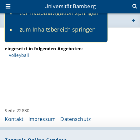
Universität Bamberg
zur Hauptnavigation springen
Sie befinden sich hier:
zum Inhaltsbereich springen
www.uni-bamberg.de
Hiskia Knestrick
univis.uni-bamberg.de
eingesetzt in folgenden Angeboten:
Volleyball
fis.uni-bamberg.de
Seite 22830
Kontakt
Impressum
Datenschutz