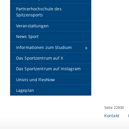
Partnerhochschule des
Spitzensports
Veranstaltungen
News Sport
Informationen zum Studium
Das Sportzentrum auf X
Das Sportzentrum auf Instagram
Univis und FlexNow
Lageplan
Seite 22830
Kontakt