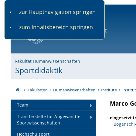
zur Hauptnavigation springen
www.uni-bamberg.de
univis.uni-bamberg.de
fis.u
zum Inhaltsbereich springen
Universität Bamberg
Fakultät Humanwissenschaften
Sportdidaktik
Fakultäten
Humanwissenschaften
Institute
Institu
Marco Go
Team
Transferstelle für Angewandte
eingesetzt 
Sportwissenschaften
Bogenschi
Hochschulsport