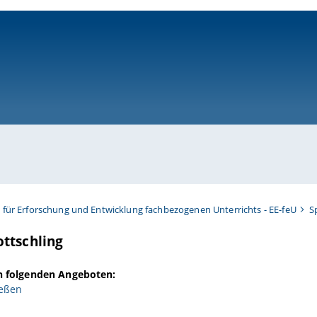
ni-bamberg.de
t für Erforschung und Entwicklung fachbezogenen Unterrichts - EE-feU
S
ttschling
in folgenden Angeboten:
eßen