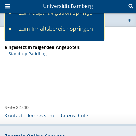
Universität Bamberg
zur Hauptnavigation springen
Sie befinden sich hier:
zum Inhaltsbereich springen
www.uni-bamberg.de
Sandra Schmittlutz
univis.uni-bamberg.de
eingesetzt in folgenden Angeboten:
Stand up Paddling
fis.uni-bamberg.de
Seite 22830
Kontakt
Impressum
Datenschutz