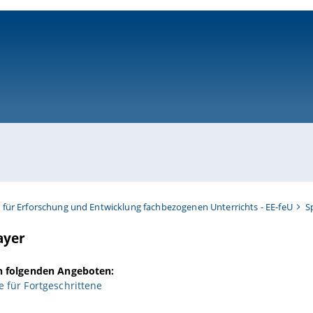
ni-bamberg.de
t für Erforschung und Entwicklung fachbezogenen Unterrichts - EE-feU
S
ayer
in folgenden Angeboten:
 für Fortgeschrittene