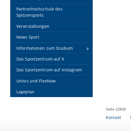
Partnerhochschule des
Spitzensports
Veranstaltungen
News Sport
Informationen zum Studium
Das Sportzentrum auf X
Das Sportzentrum auf Instagram
Univis und FlexNow
Lageplan
Seite 22830
Kontakt