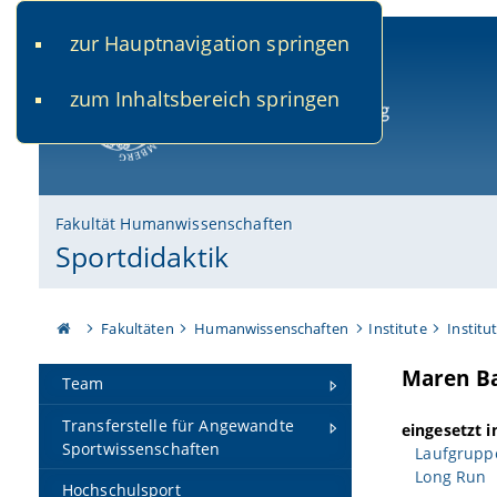
zur Hauptnavigation springen
www.uni-bamberg.de
univis.uni-bamberg.de
fis.u
zum Inhaltsbereich springen
Universität Bamberg
Fakultät Humanwissenschaften
Sportdidaktik
Fakultäten
Humanwissenschaften
Institute
Institu
Maren B
Team
Transferstelle für Angewandte
eingesetzt 
Sportwissenschaften
Laufgruppe
Long Run
Hochschulsport