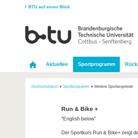
BTU auf einen Blick
Startseite
Universität
Forschung
Stud
Die BTU
Aktuelle Forschung
Stud
Struktur
Forschungsprofil
Vor 
Aktuelles
Sportprogramm
Rück
Karriere & Engagement
Förderung
Im S
Partnerschaften &
Wissenschaftlicher
Nach
Strukturwandel
Nachwuchs
Hochschulsport
Sportprogramm
Weitere Sportangebote
Run & Bike +
*English below"
Der Sportkurs Run & Bike+ zeigt d