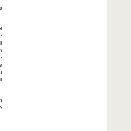
s
t
e
l
n
e
e
u
t
n
e