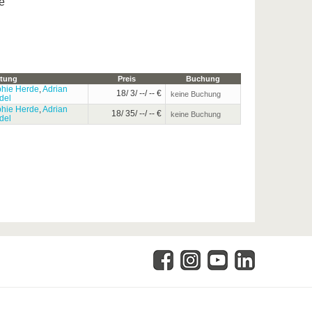
e
itung
Preis
Buchung
hie Herde
,
Adrian
18/ 3/ --/ -- €
keine Buchung
del
hie Herde
,
Adrian
18/ 35/ --/ -- €
keine Buchung
del