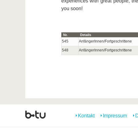
experiences with great people, t
you soon!
Nr.
Details
545
AnfängerInnen/Fortgeschrittene
548
AnfängerInnen/Fortgeschrittene
Kontakt
Impressum
D