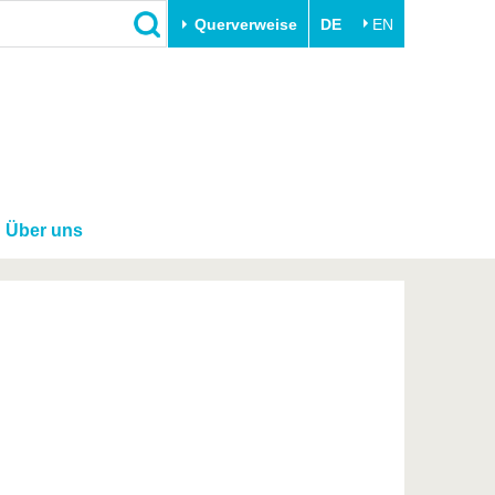
Querverweise
DE
EN
Schließen
Transfer
Unileben
e
Akademische Fachkräfte
Unsere Werte
Wirtschafts- und
Familie & Dual Career
Forschungskooperationen
Über uns
Sport & Gesundheit
Gründen an der BTU
BTU & Region erleben
Innovative Transferprojekte
Lernen Sie uns kennen