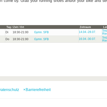
hen come by. Grab your running shoes and/or your bike and se
Tag / Zeit / Ort
Zeitraum
Le
Sop
14.04.-
28.07.
Di
18:30-21:00
Gymn. SFB
Rie
Sop
16.04.-
30.07.
Do
18:30-21:00
Gymn. SFB
Rie
atenschutz
Barrierefreiheit