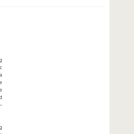
g
c
a
e
e
d
–
g