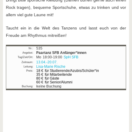
Bringt bitte sportliche Kleidung (Damen dürfen gerne auch einen
Rock tragen), bequeme Sportschuhe, etwas zu trinken und vor
allem viel gute Laune mit!
Taucht ein in die Welt des Tanzens und lasst euch von der
Freude am Rhythmus mitreißen!
535
Paartanz SFB
Anfänger*innen
Mo
18:00-19:00
SpH SFB
13.04.-
20.07.
Lisa-Marie Rische
18 €
für Studierende/Azubis/Schüler*in
35 €
für Mitarbeitende
80 €
für Gäste
60 €
für Senior/Alumni
keine Buchung