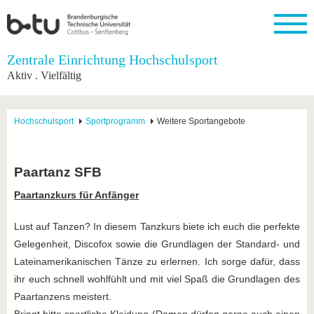
Startseite
Zentrale Einrichtung Hochschulsport
Schließen
Aktiv . Vielfältig
Universität
Forschung
Studium
International
Weiterbildung
Transfer
Unileben
Die BTU
Aktuelle
Studienangebot
Internationales
Weiterbildungsangebote
Akademische
Unsere
Hochschulsport
Sportprogramm
Weitere Sportangebote
Forschung
Profil
Fachkräfte
Werte
Struktur
Vor dem
Wissenschaftliche
Forschungsprofil
Studium
Aus dem
Weiterbildung
Wirtschafts-
Familie &
Karriere
Ausland
und
Dual
&
Förderung
Im
Kontakt
Paartanz SFB
an die
Forschungskooperati
Career
Engagement
Studium
BTU
Wissenschaftlicher
Paartanzkurs für Anfänger
Gründen
Sport &
Partnerschaften
Nachwuchs
Nach
Mit der
an der
Gesundhei
&
dem
BTU ins
BTU
Lust auf Tanzen? In diesem Tanzkurs biete ich euch die perfekte
Strukturwandel
Studium
BTU &
Ausland
Innovative
Region
Gelegenheit, Discofox sowie die Grundlagen der Standard- und
Für
Transferprojekte
erleben
Lateinamerikanischen Tänze zu erlernen. Ich sorge dafür, dass
internationale
Lernen
ihr euch schnell wohlfühlt und mit viel Spaß die Grundlagen des
Studierende
Sie uns
Paartanzens meistert.
Kontakt
kennen