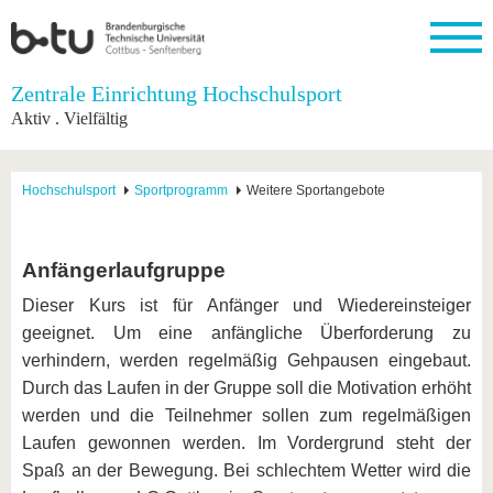
Startseite
Zentrale Einrichtung Hochschulsport
Schließen
Aktiv . Vielfältig
Universität
Forschung
Studium
International
Weiterbildung
Transfer
Unileben
Die BTU
Aktuelle
Studienangebot
Internationales
Weiterbildungsangebote
Akademische
Unsere
Hochschulsport
Sportprogramm
Weitere Sportangebote
Forschung
Profil
Fachkräfte
Werte
Struktur
Vor dem
Wissenschaftliche
Forschungsprofil
Studium
Aus dem
Weiterbildung
Wirtschafts-
Familie &
Karriere
Ausland
und
Dual
&
Förderung
Im
Kontakt
Anfängerlaufgruppe
an die
Forschungskooperati
Career
Engagement
Studium
BTU
Wissenschaftlicher
Dieser Kurs ist für Anfänger und Wiedereinsteiger
Gründen
Sport &
Partnerschaften
Nachwuchs
Nach
Mit der
an der
Gesundhei
geeignet. Um eine anfängliche Überforderung zu
&
dem
BTU ins
BTU
Strukturwandel
Studium
BTU &
verhindern, werden regelmäßig Gehpausen eingebaut.
Ausland
Innovative
Region
Durch das Laufen in der Gruppe soll die Motivation erhöht
Für
Transferprojekte
erleben
werden und die Teilnehmer sollen zum regelmäßigen
internationale
Lernen
Laufen gewonnen werden. Im Vordergrund steht der
Studierende
Sie uns
Spaß an der Bewegung. Bei schlechtem Wetter wird die
Kontakt
kennen