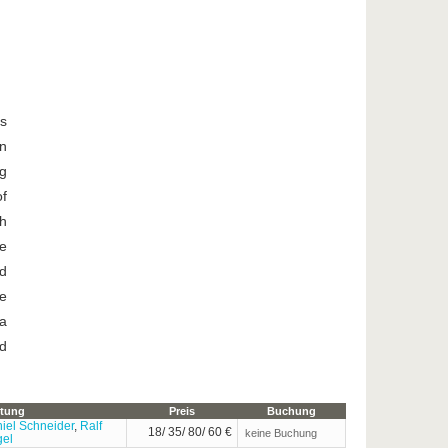
is
n
g
of
th
le
d
he
a
nd
itung
Preis
Buchung
iel Schneider
,
Ralf
18/ 35/ 80/ 60 €
keine Buchung
el