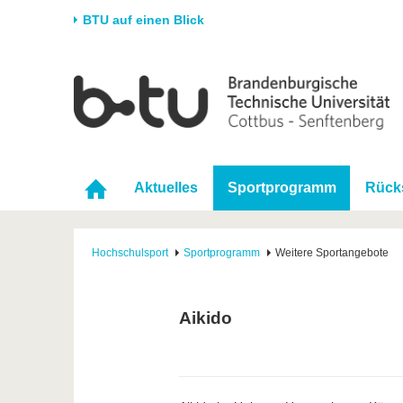
BTU auf einen Blick
Startseite
Universität
Forschung
Stud
Die BTU
Aktuelle Forschung
Stud
Struktur
Forschungsprofil
Vor 
Aktuelles
Sportprogramm
Rück
Karriere & Engagement
Förderung
Im S
Partnerschaften &
Wissenschaftlicher
Nach
Strukturwandel
Nachwuchs
Hochschulsport
Sportprogramm
Weitere Sportangebote
Aikido