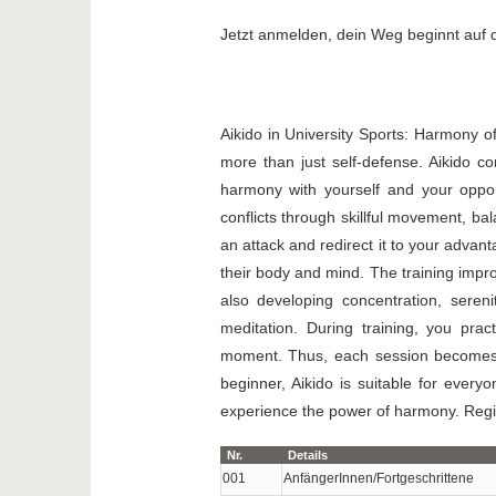
Jetzt anmelden, dein Weg beginnt auf 
Aikido in University Sports: Harmony o
more than just self-defense. Aikido 
harmony with yourself and your oppon
conflicts through skillful movement, ba
an attack and redirect it to your advan
their body and mind. The training impro
also developing concentration, sere
meditation. During training, you prac
moment. Thus, each session becomes a
beginner, Aikido is suitable for ever
experience the power of harmony. Regi
Nr.
Details
001
AnfängerInnen/Fortgeschrittene