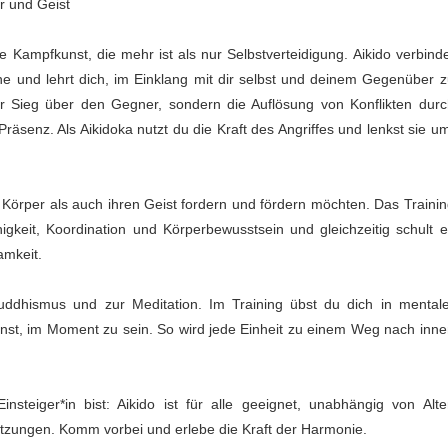
r und Geist
e Kampfkunst, die mehr ist als nur Selbstverteidigung. Aikido verbind
e und lehrt dich, im Einklang mit dir selbst und deinem Gegenüber z
der Sieg über den Gegner, sondern die Auflösung von Konflikten durc
senz. Als Aikidoka nutzt du die Kraft des Angriffes und lenkst sie u
ren Körper als auch ihren Geist fordern und fördern möchten. Das Traini
higkeit, Koordination und Körperbewusstsein und gleichzeitig schult 
amkeit.
uddhismus und zur Meditation. Im Training übst du dich in mentale
nst, im Moment zu sein. So wird jede Einheit zu einem Weg nach inne
nsteiger*in bist: Aikido ist für alle geeignet, unabhängig von Alte
tzungen. Komm vorbei und erlebe die Kraft der Harmonie.