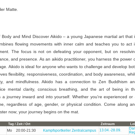
der Matte.
f Body and Mind Discover Aikido – a young Japanese martial art that 
combines flowing movements with inner calm and teaches you to act i
ent. The focus is not on defeating your opponent, but on resolvin
lance, and presence. As an aikido practitioner, you harness the power 
tage. Aikido is ideal for anyone who wants to challenge and develop bo
ves flexibility, responsiveness, coordination, and body awareness, whi
nity, and mindfulness. Aikido has a connection to Zen Buddhism an
tice mental clarity, conscious breathing, and the art of being in t
 journey inward and into yourself. Whether you're experienced or 
yone, regardless of age, gender, or physical condition. Come along a
ster now; your journey begins on the mat.
Tag / Zeit / Ort
Zeitraum
Le
Dan
13.04.-
28.09.
Mo
20:00-21:30
Kampfsportkeller Zentralcampus
Reg