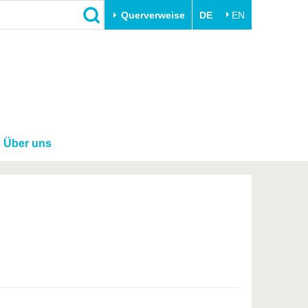
Querverweise
DE
EN
Schließen
Transfer
Unileben
e
Akademische Fachkräfte
Unsere Werte
Wirtschafts- und
Familie & Dual Career
Forschungskooperationen
Über uns
Sport & Gesundheit
Gründen an der BTU
BTU & Region erleben
Innovative Transferprojekte
Lernen Sie uns kennen